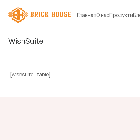
Главная
О нас
Продукты
Бл
WishSuite
[wishsuite_table]