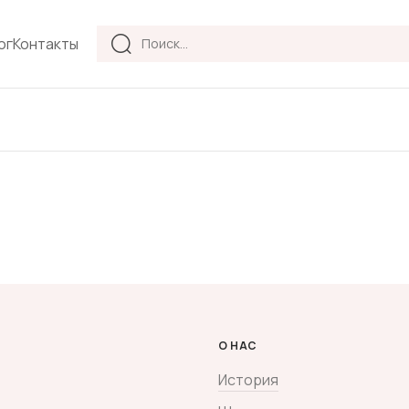
Products
ог
Контакты
search
О НАС
История