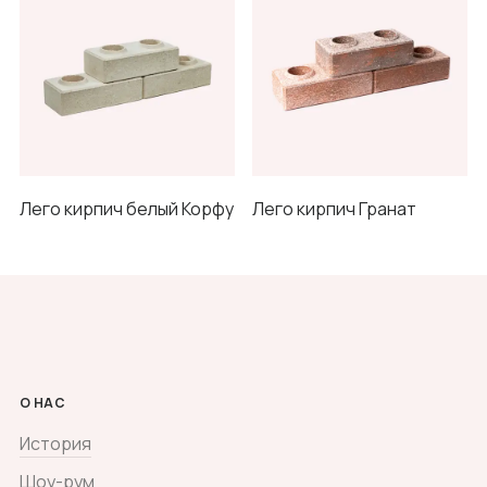
Лего кирпич белый Корфу
Лего кирпич Гранат
О НАС
История
Шоу-рум