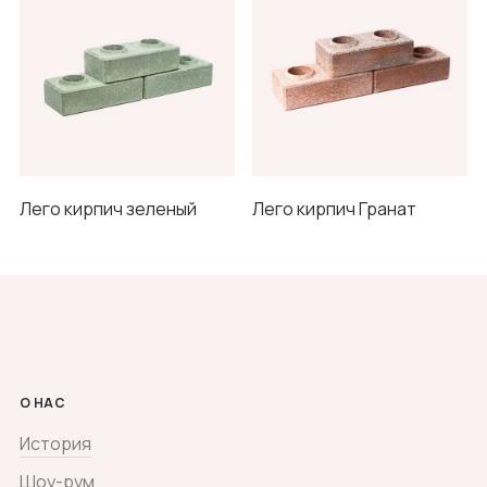
Лего кирпич зеленый
Лего кирпич Гранат
О НАС
История
Шоу-рум