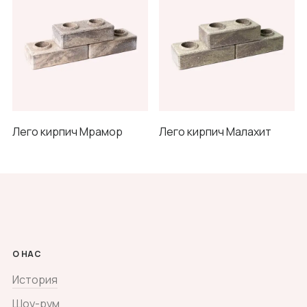
Лего кирпич Мрамор
Лего кирпич Малахит
О НАС
История
Шоу-рум