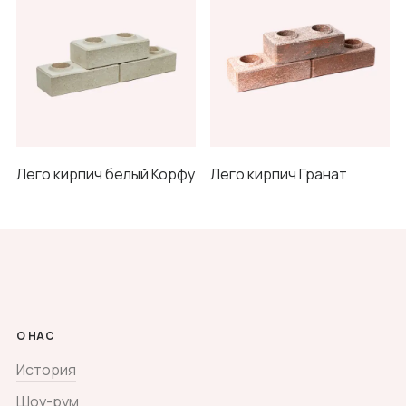
Лего кирпич белый Корфу
Лего кирпич Гранат
О НАС
История
Шоу-рум