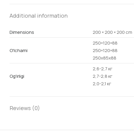
Additional information
Dimensions
200 × 200 × 200 cm
250×120×88
O'lchami
250×120×88
250х85х88
2,6-2,7 кг
Og'irligi
2,7-2,8 кг
2,0-2,1 кг
Reviews (0)