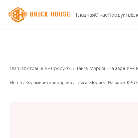
Главная
О нас
Продукты
Бл
Главная страница
»
Продукты
»
Тайга. Морион. На заре. КР-Л
Home
/
Керамический кирпич
/ Тайга. Морион. На заре. КР-Л