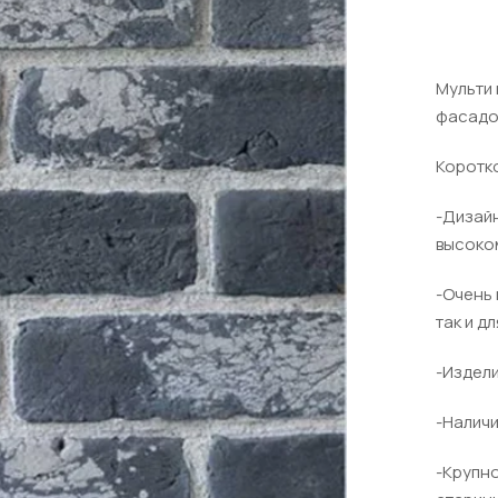
Мульти 
фасадо
Коротко
-Дизайн
высоко
-Очень 
так и д
-Издели
-Наличи
-Крупно