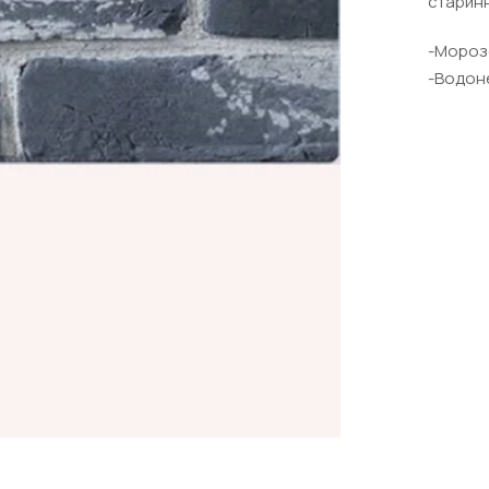
старин
-Мо
-Водон