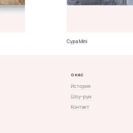
Сура Mini
О НАС
История
Шоу-рум
Контакт