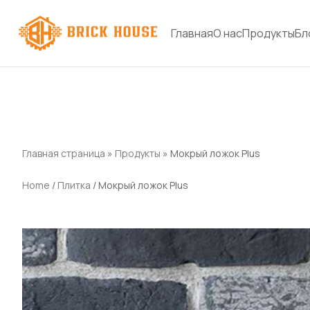
Главная
О нас
Продукты
Бл
Главная страница
»
Продукты
»
Мокрый ложок Plus
Home
/
Плитка
/ Мокрый ложок Plus