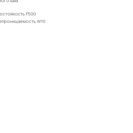
ного шва
розостойкость F500
епроницаемость W10