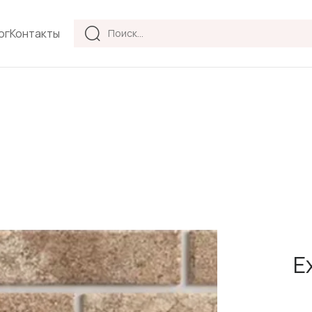
Products
ог
Контакты
search
E