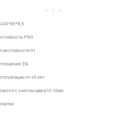
 245*65*8,5
стойкость F150
гнестойкости А1
глощение 3%
сплуатации от 45 лет
тается с учетом шва в 10-12мм
плитки