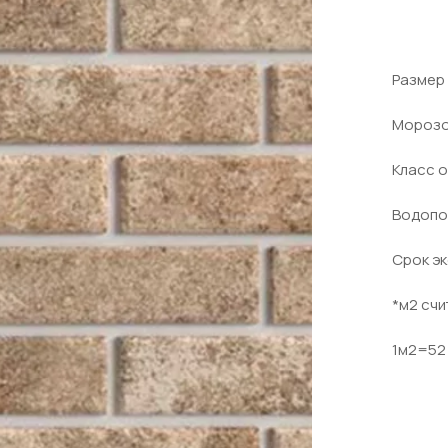
Размер
Морозо
Класс о
Водопо
Срок эк
*м2 счи
1м2=52 