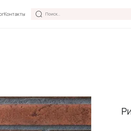
Products
ог
Контакты
search
Ри