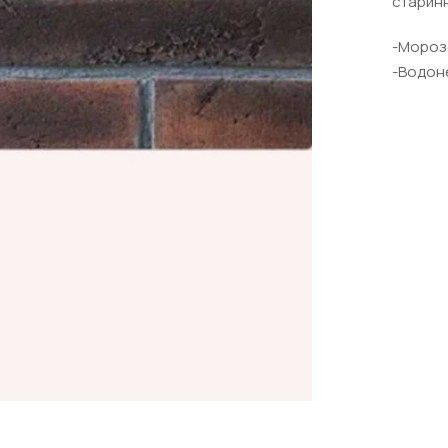
старин
-Мо
-Водон