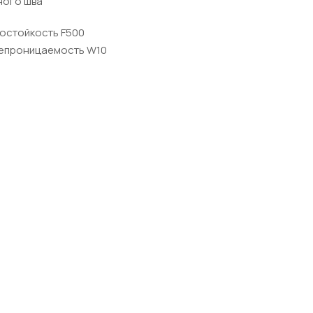
ного шва
розостойкость F500
епроницаемость W10