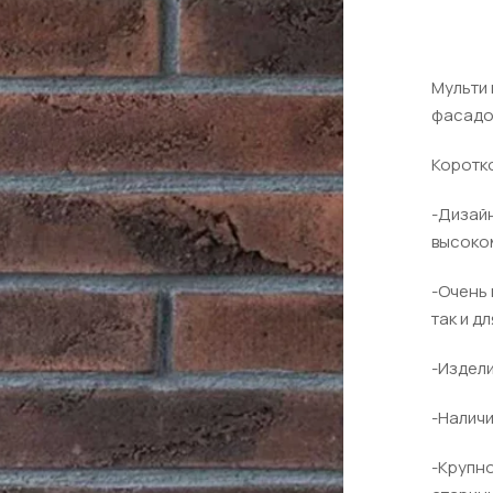
Мульти 
фасадо
Коротко
-Дизайн
высоко
-Очень 
так и д
-Издели
-Наличи
-Крупно